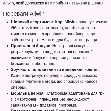
Allwin, який допоможе вам прийняти зважене рішення.
Переваги Allwin
Широкий асортимент ігор.
Allwin пропонує велику
бібліотеку ігрових автоматів, настільних ігор та
живого казино від провідних провайдерів, що
забезпечує різноманіття для будь-якого гравця.
Привітальні бонуси.
Нові гравці можуть
розраховувати на щедрі стартові пропозиції,
включаючи бонуси на перший депозит та
безкоштовні обертання.
Зручність поповнення та виведення коштів.
Казино підтримує популярні серед українських
гравців платіжні методи, що спрощує фінансові
операції.
Мобільна версія.
Платформа адаптована для гри
зі смартфонів і планшетів без необхідності
завантажувати додаткові програми.