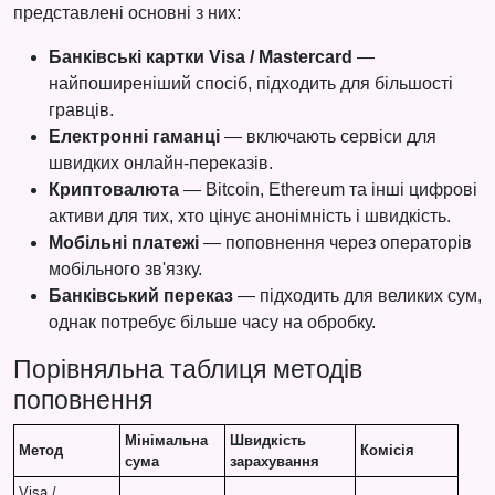
представлені основні з них:
Банківські картки Visa / Mastercard
—
найпоширеніший спосіб, підходить для більшості
гравців.
Електронні гаманці
— включають сервіси для
швидких онлайн-переказів.
Криптовалюта
— Bitcoin, Ethereum та інші цифрові
активи для тих, хто цінує анонімність і швидкість.
Мобільні платежі
— поповнення через операторів
мобільного зв'язку.
Банківський переказ
— підходить для великих сум,
однак потребує більше часу на обробку.
Порівняльна таблиця методів
поповнення
Мінімальна
Швидкість
Метод
Комісія
сума
зарахування
Visa /