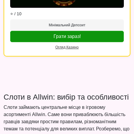
⭐ / 10
Мінімальний Депозит
Грати зараз!
Огляд Казино
Слоти в Allwin: вибір та особливості
Слоти займають центральне місце в ігровому
асортименті Allwin. Саме вони приваблюють більшість
гравців завдяки простим правилам, різноманітним
темам та потенціалу для великих виплат. Розберемо, що