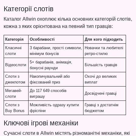
Категорії слотів
Каталог Allwin охоплює кілька основних категорій слотів,
кожна з яких орієнтована на певний тип гравців:
Категорія
Особливості
Для кого підходить
Класичні
3 барабани, прості символи,
Новачки та любителі
слоти
мінімум бонусів
ретро-стилю
5+ барабанів, анімація,
Відеослоти
Більшість гравців
бонусні раунди
Слоти з
Накопичувальний або
Охочі до великих
джекпотом
фіксований приз
виплат
Мегавей-
До 117 649 способів
Досвідчені гравці
слоти
виграшу
Слоти з
Можливість одразу купити
Гравці з достатнім
Buy Bonus
фріспіни
бюджетом
Ключові ігрові механіки
Сучасні слоти в Allwin містять різноманітні механіки, які