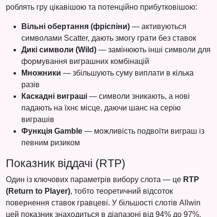
роблять гру цікавішою та потенційно прибутковішою:
Вільні обертання (фріспіни)
— активуються
символами Scatter, дають змогу грати без ставок
Дикі символи (Wild)
— замінюють інші символи для
формування виграшних комбінацій
Множники
— збільшують суму виплати в кілька
разів
Каскадні виграші
— символи зникають, а нові
падають на їхнє місце, даючи шанс на серію
виграшів
Функція Gamble
— можливість подвоїти виграш із
певним ризиком
Показник віддачі (RTP)
Один із ключових параметрів вибору слота — це
RTP
(Return to Player)
, тобто теоретичний відсоток
повернення ставок гравцеві. У більшості слотів Allwin
цей показник знаходиться в діапазоні від 94% до 97%.