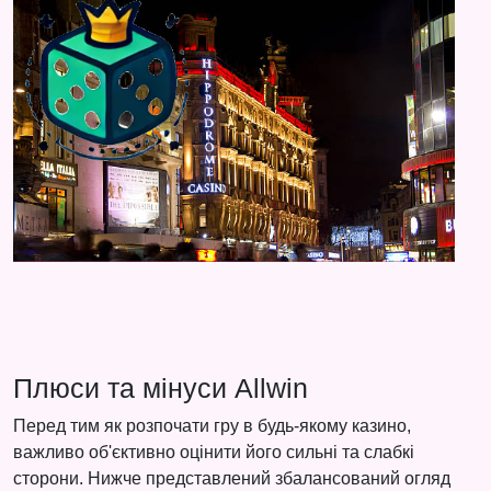
Плюси та мінуси Allwin
Перед тим як розпочати гру в будь-якому казино,
важливо об'єктивно оцінити його сильні та слабкі
сторони. Нижче представлений збалансований огляд