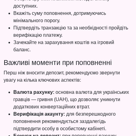
доступних.
Вкажіть суму поповнення, дотримуючись
мінімального порогу.
Підтвердіть транзакцію та за необхідності пройдіть
верифікацію платежу.
Зачекайте на зарахування коштів на ігровий
баланс.
Важливі моменти при поповненні
Перш ніж вносити депозит, рекомендуємо звернути
увагу на кілька ключових аспектів:
Валюта рахунку:
основна валюта для українських
гравців — гривня (UAH), що дозволяє уникнути
додаткових конвертаційних втрат.
Верифікація акаунту:
для безперешкодного
поповнення рекомендується заздалегідь
підтвердити особу в особистому кабінеті.
Бонуси на депозит:
при поповненні рахунку