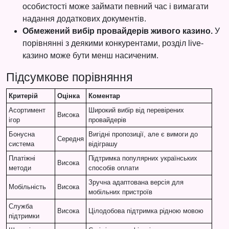
особистості може займати певний час і вимагати
надання додаткових документів.
Обмежений вибір провайдерів живого казино.
У
порівнянні з деякими конкурентами, розділ live-
казино може бути менш насиченим.
Підсумкове порівняння
Критерій
Оцінка
Коментар
Асортимент
Широкий вибір від перевірених
Висока
ігор
провайдерів
Бонусна
Вигідні пропозиції, але є вимоги до
Середня
система
відіграшу
Платіжні
Підтримка популярних українських
Висока
методи
способів оплати
Зручна адаптована версія для
Мобільність
Висока
мобільних пристроїв
Служба
Висока
Цілодобова підтримка рідною мовою
підтримки