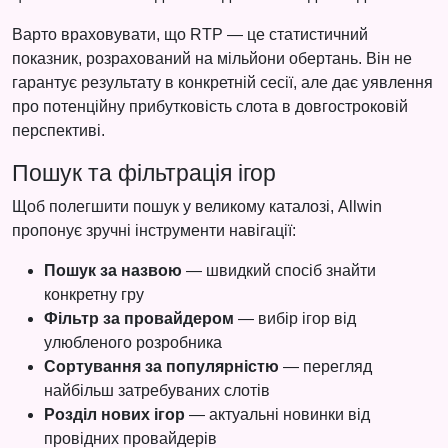
Варто враховувати, що RTP — це статистичний
показник, розрахований на мільйони обертань. Він не
гарантує результату в конкретній сесії, але дає уявлення
про потенційну прибутковість слота в довгостроковій
перспективі.
Пошук та фільтрація ігор
Щоб полегшити пошук у великому каталозі, Allwin
пропонує зручні інструменти навігації:
Пошук за назвою
— швидкий спосіб знайти
конкретну гру
Фільтр за провайдером
— вибір ігор від
улюбленого розробника
Сортування за популярністю
— перегляд
найбільш затребуваних слотів
Розділ нових ігор
— актуальні новинки від
провідних провайдерів